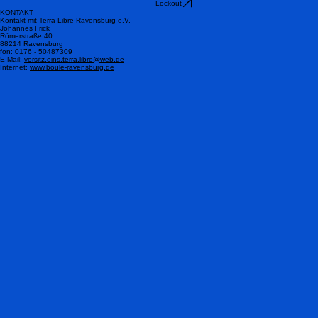
Log in
Lockout
KONTAKT
Kontakt mit Terra Libre Ravensburg e.V.
Johannes Frick
Römerstraße 40
88214 Ravensburg
fon: 0176 - 50487309
E-Mail:
vorsitz.eins.terra.libre@web.de
Internet:
www.boule-ravensburg.de