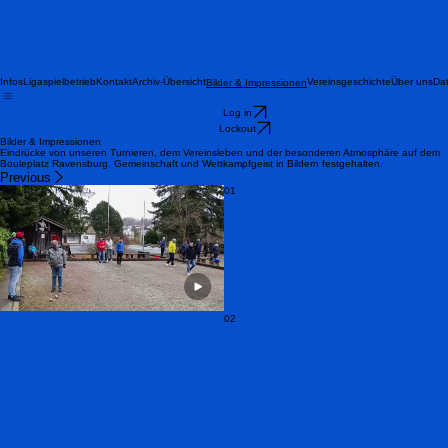
Infos
Ligaspielbetrieb
Kontakt
Archiv-Übersicht
Vereinsgeschichte
Über uns
Da
Bilder & Impressionen
Log in
Lockout
Bilder & Impressionen
Eindrücke von unseren Turnieren, dem Vereinsleben und der besonderen Atmosphäre auf dem
Bouleplatz Ravensburg. Gemeinschaft und Wettkampfgeist in Bildern festgehalten.
Previous
01
02